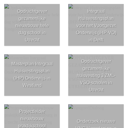
Opdrachtgever
Integraal
gezamenlijke
Huisvestingsplan
nieuwbouw hele
voor het Voortgezet
dag school in
Onderwijs (IHP-VO)
Utrecht
in Delft
Opdrachtgever
Masterplan Integraal
gezamenlijke
Huisvestingsplan
huisvesting 3 ZML-
(IHP) Onderwijs in
VSO-scholen in
Westland
Utrecht
Projectleider
nieuwbouw
Onderzoek nieuwe
praktijkschool