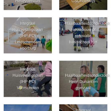
Hellevoetsluis
GSOnderwijs
Integraal
Haalbaarheidsonderzoek
Huisvestingsplan
nieuwbouw of
(IHP-PO)
renovatie
Leidschendam
basisschool Het
Voorburg
Talent.
Integraal
Huisvestingsplan
Haalbaarheidsonderzoek
(IHP-PO)
Henri Dunant en
Voorschoten
gymzaal
Integraal