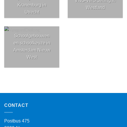
VNG-Verordening in
Kranenburg in
Westland
Utrecht
Schoolgebouwen
en schoolkeuze in
Amsterdam Nieuw
West
CONTACT
Postbus 475