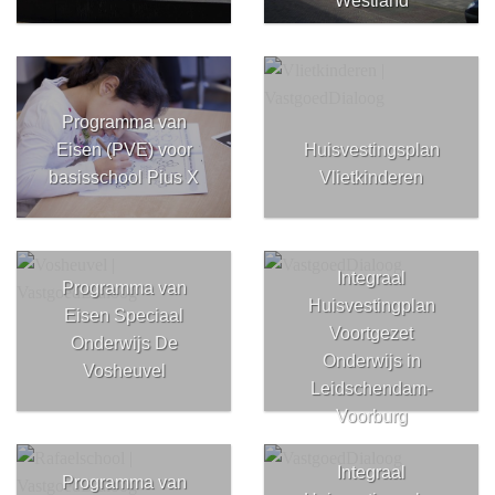
Westland
Programma van
Eisen (PVE) voor
Huisvestingsplan
basisschool Pius X
Vlietkinderen
Integraal
Programma van
Huisvestingplan
Eisen Speciaal
Voortgezet
Onderwijs De
Onderwijs in
Vosheuvel
Leidschendam-
Voorburg
Integraal
Programma van