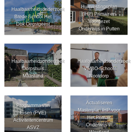
Huisvestingsplan
Haalbaarheidsonderzoek
(IHP) Primair en
Brede School Het
Voorgezet
Dok Oegstgeest
Onderwijs in Putten
Haalbaarheidsonderzoek
Haalbaarheidsonderzoek
Dorpshuis
VMBO-School
Maasland
Nootdorp
Actualiseren
Programma van
Masterplan IHP voor
Eisen (PVE)
Het Primair
Activiteitencentrum
Onderwijs in
ASVZ