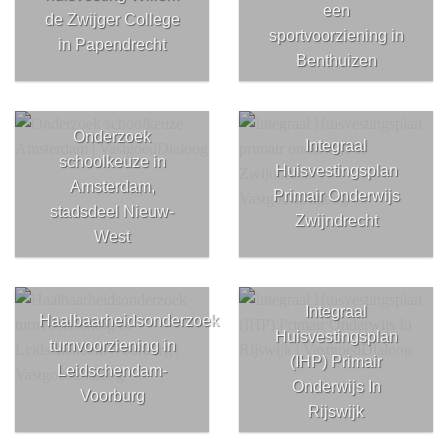
een
de Zwijger College
sportvoorziening in
in Papendrecht
Benthuizen
Onderzoek
Integraal
schoolkeuze in
Huisvestingsplan
Amsterdam,
Primair Onderwijs
stadsdeel Nieuw-
Zwijndrecht
West
Integraal
Haalbaarheidsonderzoek
Huisvestingsplan
turnvoorziening in
(IHP) Primair
Leidschendam-
Onderwijs In
Voorburg
Rijswijk