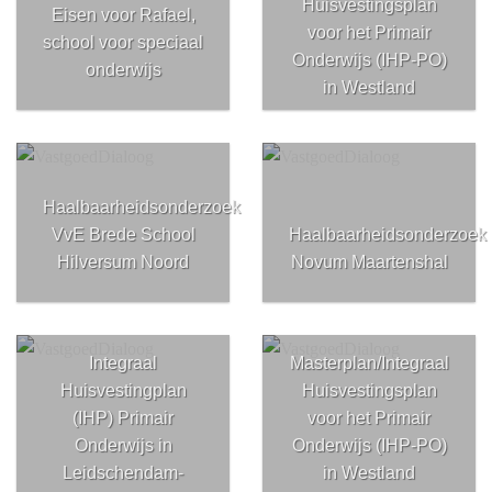
Huisvestingsplan
Eisen voor Rafael,
voor het Primair
school voor speciaal
Onderwijs (IHP-PO)
onderwijs
in Westland
Haalbaarheidsonderzoek
VvE Brede School
Haalbaarheidsonderzoek
Hilversum Noord
Novum Maartenshal
Integraal
Masterplan/Integraal
Huisvestingplan
Huisvestingsplan
(IHP) Primair
voor het Primair
Onderwijs in
Onderwijs (IHP-PO)
Leidschendam-
in Westland