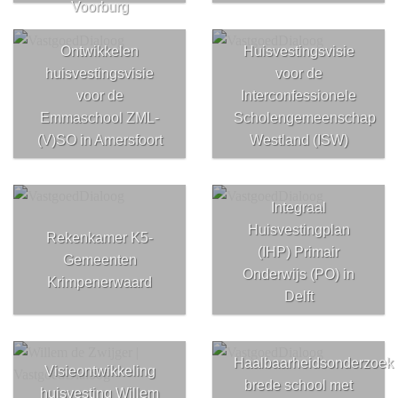
Voorburg
Ontwikkelen
Huisvestingsvisie
huisvestingsvisie
voor de
voor de
Interconfessionele
Emmaschool ZML-
Scholengemeenschap
(V)SO in Amersfoort
Westland (ISW)
Integraal
Huisvestingplan
Rekenkamer K5-
(IHP) Primair
Gemeenten
Onderwijs (PO) in
Krimpenerwaard
Delft
Haalbaarheidsonderzoek
Visieontwikkeling
brede school met
huisvesting Willem